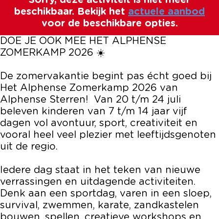
Sorry, deze activiteit is niet meer
s
e
h
p
s
beschikbaar. Bekijk het
actuele aanbod
e
n
e
h
e
voor de beschikbare opties.
Z
s
n
e
Z
DOE JE OOK MEE HET ALPHENSE
o
e
s
n
o
ZOMERKAMP 2026 ☀️
m
Z
e
s
m
e
o
Z
e
e
De zomervakantie begint pas écht goed bij
r
m
o
Z
r
Het Alphense Zomerkamp 2026 van
k
e
m
o
k
Alphense Sterren! Van 20 t/m 24 juli
a
r
e
m
a
beleven kinderen van 7 t/m 14 jaar vijf
m
k
r
e
m
dagen vol avontuur, sport, creativiteit en
p
a
k
r
p
vooral heel veel plezier met leeftijdsgenoten
2
m
a
k
2
uit de regio.
0
p
m
a
0
2
2
p
m
2
Iedere dag staat in het teken van nieuwe
6
0
2
p
6
verrassingen en uitdagende activiteiten.
2
0
2
Denk aan een sportdag, varen in een sloep,
6
2
0
survival, zwemmen, karate, zandkastelen
6
2
bouwen, spellen, creatieve workshops en