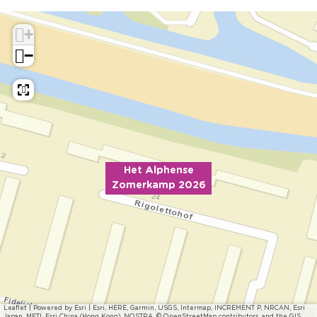
+
−
Het Alphense
Zomerkamp 2026
Leaflet
|
Powered by Esri | Esri, HERE, Garmin, USGS, Intermap, INCREMENT P, NRCAN, Esri
Japan, METI, Esri China (Hong Kong), NOSTRA, © OpenStreetMap contributors, and the GIS