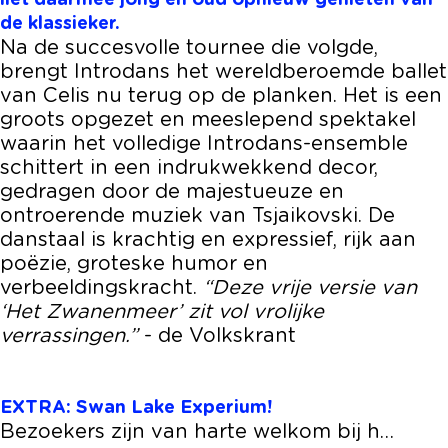
liet daarmee jong en oud opnieuw genieten van
s
n
a
de klassieker.
s
n
Na de succesvolle tournee die volgde,
s
brengt Introdans het wereldberoemde ballet
van Celis nu terug op de planken. Het is een
groots opgezet en meeslepend spektakel
waarin het volledige Introdans-ensemble
schittert in een indrukwekkend decor,
gedragen door de majestueuze en
ontroerende muziek van Tsjaikovski. De
danstaal is krachtig en expressief, rijk aan
poëzie, groteske humor en
verbeeldingskracht.
“Deze vrije versie van
‘Het Zwanenmeer’ zit vol vrolijke
verrassingen.”
- de Volkskrant
EXTRA: Swan Lake Experium!
Bezoekers zijn van harte welkom bij h…