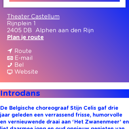
Contact
Theater Castellum
Rijnplein 1
2405 DB
Alphen aan den Rijn
n
Plan je route
a
n
a
Route
a
n
r
E-mail
I
a
a
I
Bel
n
r
a
v
n
Website
t
I
r
a
t
r
n
I
n
r
Introdans
o
t
n
I
o
d
r
t
n
d
a
o
r
t
a
De Belgische choreograaf Stijn Celis gaf drie
n
d
o
r
n
jaar geleden een verrassend frisse, humorvolle
s
a
d
o
s
en vernieuwende draai aan ‘Het Zwanenmeer’ en
n
a
d