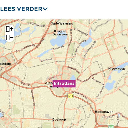
LEES VERDER
+
−
Introdans