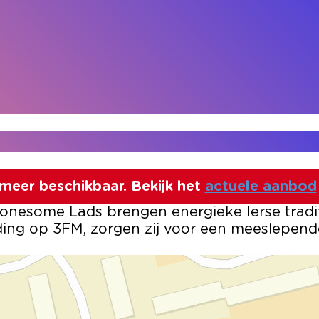
t meer beschikbaar. Bekijk het
actuele aanbod
 Lonesome Lads brengen energieke Ierse tradit
ing op 3FM, zorgen zij voor een meeslepende