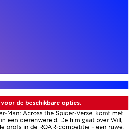
voor de beschikbare opties.
der-Man: Across the Spider-Verse, komt met
in een dierenwereld. De film gaat over Will,
 de profs in de ROAR-competitie – een ruwe,