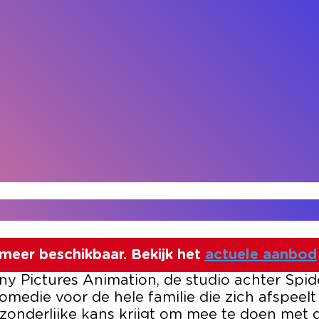
t meer beschikbaar. Bekijk het
actuele aanbod
ony Pictures Animation, de studio achter Spi
medie voor de hele familie die zich afspeelt 
itzonderlijke kans krijgt om mee te doen met