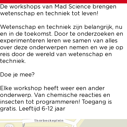
c
n
e
De workshops van Mad Science brengen
e
c
n
wetenschap en techniek tot leven!
e
c
e
Wetenschap en techniek zijn belangrijk, nu
en in de toekomst. Door te onderzoeken en
experimenteren leren we samen van alles
over deze onderwerpen nemen en we je op
reis door de wereld van wetenschap en
techniek.
Doe je mee?
Elke workshop heeft weer een ander
onderwerp. Van chemische reacties en
insecten tot programmeren! Toegang is
gratis. Leeftijd 6-12 jaar