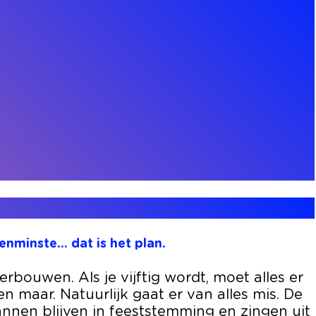
nminste... dat is het plan.
rbouwen. Als je vijftig wordt, moet alles er
n maar. Natuurlijk gaat er van alles mis. De
annen blijven in feeststemming en zingen uit