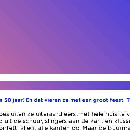
50 jaar! En dat vieren ze met een groot feest. Te
luiten ze uiteraard eerst het hele huis te ve
 uit de schuur, slingers aan de kant en klusse
onfetti vliegt alle kanten op. Maar de Buurm