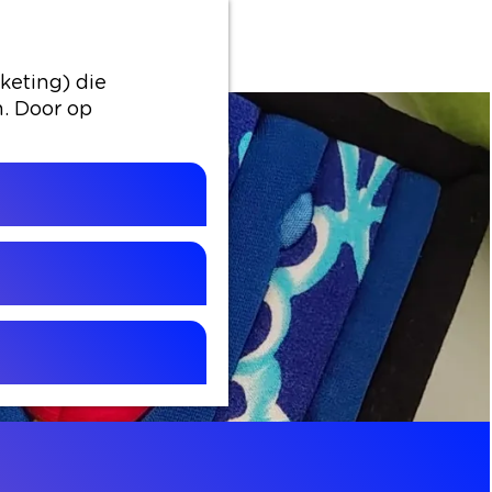
l workshop
keting) die
n. Door op