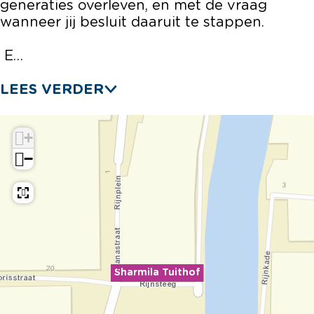
generaties overleven, en met de vraag
wanneer jij besluit daaruit te stappen.
E…
LEES VERDER
+
−
Sharmila Tuithof