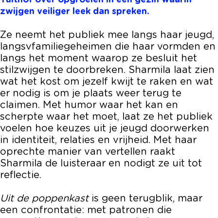
Tuithof over opgroeien in een gezin waarin
i
T
a
l
i
zwijgen veiliger leek dan spreken.
t
u
T
a
t
h
i
u
T
h
Ze neemt het publiek mee langs haar jeugd,
o
t
i
u
o
langsvfamiliegeheimen die haar vormden en
f
h
t
i
f
langs het moment waarop ze besluit het
o
h
t
stilzwijgen te doorbreken. Sharmila laat zien
f
o
h
wat het kost om jezelf kwijt te raken en wat
f
o
er nodig is om je plaats weer terug te
f
claimen. Met humor waar het kan en
scherpte waar het moet, laat ze het publiek
voelen hoe keuzes uit je jeugd doorwerken
in identiteit, relaties en vrijheid. Met haar
oprechte manier van vertellen raakt
Sharmila de luisteraar en nodigt ze uit tot
reflectie.
Uit de poppenkast
is geen terugblik, maar
een confrontatie: met patronen die