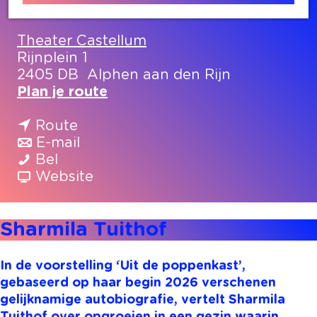
Contact
Theater Castellum
Rijnplein 1
2405 DB
Alphen aan den Rijn
n
Plan je route
a
n
a
Route
a
n
r
E-mail
S
a
a
S
Bel
h
r
a
v
h
Website
a
S
r
a
a
r
h
S
n
r
Sharmila Tuithof
m
a
h
S
m
i
r
a
h
i
l
m
r
a
l
In de voorstelling ‘Uit de poppenkast’,
a
i
m
r
a
gebaseerd op haar begin 2026 verschenen
T
l
i
m
T
gelijknamige autobiografie, vertelt Sharmila
u
a
l
i
u