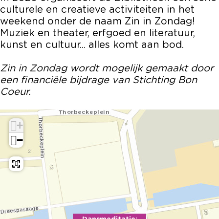
e
s
l
a
e
culturele en creatieve activiteiten in het
l
j
s
l
l
weekend onder de naam Zin in Zondag!
i
e
j
s
i
Muziek en theater, erfgoed en literatuur,
c
l
e
j
c
kunst en cultuur... alles komt aan bod.
h
i
l
e
h
a
c
i
l
a
Zin in Zondag wordt mogelijk gemaakt door
a
h
c
i
a
een financiële bijdrage van Stichting Bon
m
a
h
c
m
Coeur.
w
a
a
h
w
i
m
a
a
i
l
w
m
a
l
+
i
w
m
−
l
i
w
l
i
l