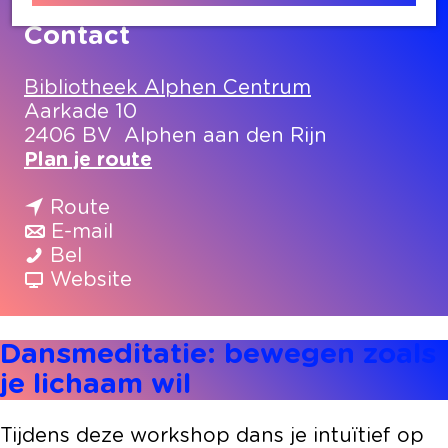
Contact
Bibliotheek Alphen Centrum
Aarkade 10
2406 BV
Alphen aan den Rijn
n
Plan je route
a
n
a
Route
a
n
r
E-mail
D
a
a
D
Bel
a
r
a
v
a
Website
n
D
r
a
n
s
a
D
n
s
Dansmeditatie: bewegen zoals
m
n
a
D
m
e
s
n
a
e
je lichaam wil
d
m
s
n
d
i
e
m
s
i
Tijdens deze workshop dans je intuïtief op
t
d
e
m
t