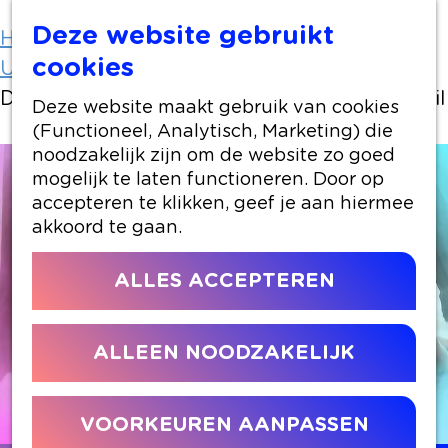
Deze website gebruikt
Home
Uit-agenda
cookies
Uit-agenda overzicht
Dansmeditatie: bewegen zoals je lichaam wil
Deze website maakt gebruik van cookies
(Functioneel, Analytisch, Marketing) die
noodzakelijk zijn om de website zo goed
mogelijk te laten functioneren. Door op
accepteren te klikken, geef je aan hiermee
akkoord te gaan.
ALLES ACCEPTEREN
ALLEEN NOODZAKELIJK
VOORKEUREN AANPASSEN