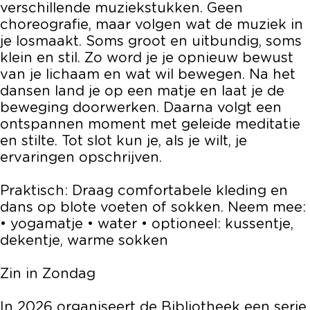
verschillende muziekstukken. Geen
a
i
d
e
a
choreografie, maar volgen wat de muziek in
t
t
i
d
t
je losmaakt. Soms groot en uitbundig, soms
i
a
t
i
i
klein en stil. Zo word je je opnieuw bewust
e
t
a
t
e
van je lichaam en wat wil bewegen. Na het
:
i
t
a
:
dansen land je op een matje en laat je de
b
e
i
t
b
beweging doorwerken. Daarna volgt een
e
:
e
i
e
ontspannen moment met geleide meditatie
w
b
:
e
w
en stilte. Tot slot kun je, als je wilt, je
e
e
b
:
e
ervaringen opschrijven.
g
w
e
b
g
e
e
w
e
e
Praktisch: Draag comfortabele kleding en
n
g
e
w
n
dans op blote voeten of sokken. Neem mee:
z
e
g
e
z
• yogamatje • water • optioneel: kussentje,
o
n
e
g
o
dekentje, warme sokken
a
z
n
e
a
l
o
z
n
l
Zin in Zondag
s
a
o
z
s
j
l
a
o
j
In 2026 organiseert de Bibliotheek een serie