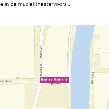
ie in de muziektheatervoors…
Esmay Usmany