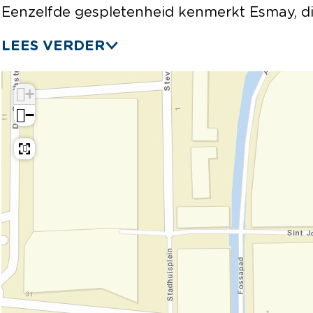
n
a
m
Eenzelfde gespletenheid kenmerkt Esmay, d
y
n
a
y
n
LEES VERDER
y
+
−