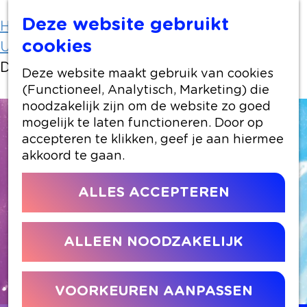
Deze website gebruikt
Home
Uit-agenda
cookies
Uit-agenda overzicht
De Nóg Grotere Slijmmusical
Deze website maakt gebruik van cookies
(Functioneel, Analytisch, Marketing) die
noodzakelijk zijn om de website zo goed
mogelijk te laten functioneren. Door op
accepteren te klikken, geef je aan hiermee
akkoord te gaan.
ALLES ACCEPTEREN
ALLEEN NOODZAKELIJK
VOORKEUREN AANPASSEN