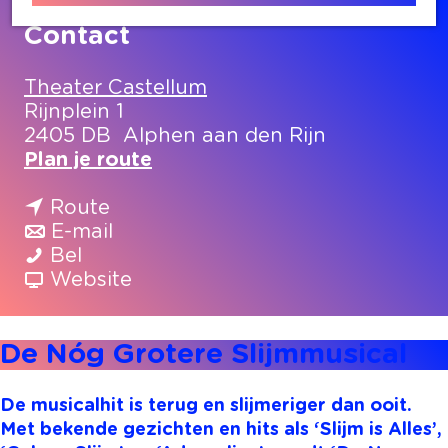
Contact
Theater Castellum
Rijnplein 1
2405 DB
Alphen aan den Rijn
n
Plan je route
a
n
a
Route
a
n
r
E-mail
D
a
a
D
Bel
e
r
a
v
e
Website
N
D
r
a
N
ó
e
D
n
ó
De Nóg Grotere Slijmmusical
g
N
e
D
g
G
ó
N
e
G
r
g
ó
N
r
De musicalhit is terug en slijmeriger dan ooit.
o
G
g
ó
o
Met bekende gezichten en hits als ‘Slijm is Alles’,
t
r
G
g
t