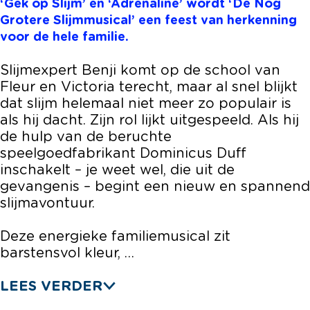
‘Gek op Slijm’ en ‘Adrenaline’ wordt ‘De Nog
e
o
r
G
e
Grotere Slijmmusical’ een feest van herkenning
r
t
o
r
r
voor de hele familie.
e
e
t
o
e
S
r
e
t
S
Slijmexpert Benji komt op de school van
l
e
r
e
l
Fleur en Victoria terecht, maar al snel blijkt
i
S
e
r
i
dat slijm helemaal niet meer zo populair is
j
l
S
e
j
als hij dacht. Zijn rol lijkt uitgespeeld. Als hij
m
i
l
S
m
de hulp van de beruchte
m
j
i
l
m
speelgoedfabrikant Dominicus Duff
u
m
j
i
u
inschakelt – je weet wel, die uit de
s
m
m
j
s
gevangenis – begint een nieuw en spannend
i
u
m
m
i
slijmavontuur.
c
s
u
m
c
a
i
s
u
a
Deze energieke familiemusical zit
l
c
i
s
l
barstensvol kleur, …
a
c
i
l
a
c
LEES VERDER
l
a