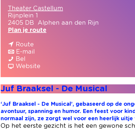
Theater Castellum
Rijnplein 1
2405 DB
Alphen aan den Rijn
n
Plan je route
a
n
a
Route
a
n
r
E-mail
J
a
a
J
Bel
u
r
a
v
u
Website
f
J
r
a
f
B
u
J
n
B
Juf Braaksel - De Musical
r
f
u
J
r
a
B
f
u
a
a
r
B
f
a
‘Juf Braaksel - De Musical’, gebaseerd op de ong
k
a
r
B
k
avontuur, spanning en humor. Een feest voor kin
s
a
a
r
s
normaal zijn, ze zorgt wel voor een heerlijk uitje
e
k
a
a
e
Op het eerste gezicht is het een gewone schoo
l
s
k
a
l