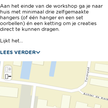
m
e
d
a
m
Aan het einde van de workshop ga je naar
e
n
e
d
e
huis met minimaal drie zelfgemaakte
t
m
n
e
t
hangers (of één hanger en een set
U
e
m
n
U
oorbellen) én een ketting om je creaties
V
t
e
m
V
direct te kunnen dragen.
-
U
t
e
-
r
V
U
t
r
Lijkt het…
e
-
V
U
e
s
r
-
V
s
LEES VERDER
i
e
r
-
i
n
s
e
r
n
i
s
e
+
n
i
s
−
n
i
n