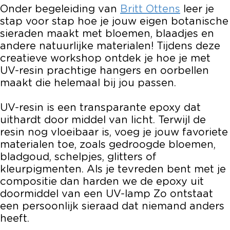
p
h
s
k
p
Onder begeleiding van
Britt Ottens
leer je
B
o
h
s
B
stap voor stap hoe je jouw eigen botanische
o
p
o
h
o
sieraden maakt met bloemen, blaadjes en
t
B
p
o
t
andere natuurlijke materialen! Tijdens deze
a
o
B
p
a
creatieve workshop ontdek je hoe je met
n
t
o
B
n
UV-resin prachtige hangers en oorbellen
i
a
t
o
i
maakt die helemaal bij jou passen.
s
n
a
t
s
c
i
n
a
c
UV-resin is een transparante epoxy dat
h
s
i
n
h
uithardt door middel van licht. Terwijl de
e
c
s
i
e
resin nog vloeibaar is, voeg je jouw favoriete
s
h
c
s
s
materialen toe, zoals gedroogde bloemen,
i
e
h
c
i
bladgoud, schelpjes, glitters of
e
s
e
h
e
kleurpigmenten. Als je tevreden bent met je
r
i
s
e
r
compositie dan harden we de epoxy uit
a
e
i
s
a
doormiddel van een UV-lamp Zo ontstaat
d
r
e
i
d
een persoonlijk sieraad dat niemand anders
e
a
r
e
e
heeft.
n
d
a
r
n