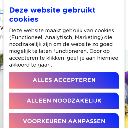
Deze website gebruikt
Home
Uit-agenda
cookies
Uit-agenda overzicht
Workshop Botanische sieraden met UV-
Deze website maakt gebruik van cookies
resin
(Functioneel, Analytisch, Marketing) die
noodzakelijk zijn om de website zo goed
mogelijk te laten functioneren. Door op
accepteren te klikken, geef je aan hiermee
akkoord te gaan.
ALLES ACCEPTEREN
ALLEEN NOODZAKELIJK
VOORKEUREN AANPASSEN