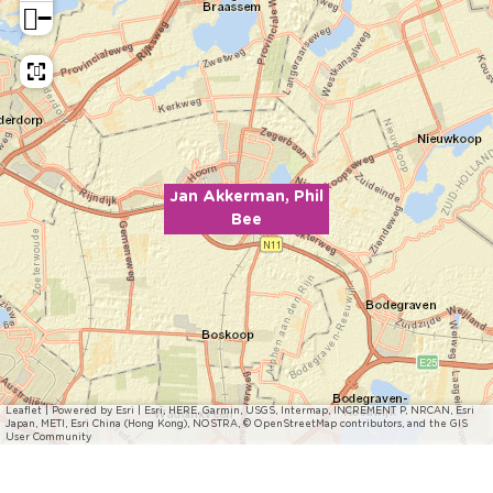
−
Jan Akkerman, Phil
Bee
Leaflet
|
Powered by Esri | Esri, HERE, Garmin, USGS, Intermap, INCREMENT P, NRCAN, Esri
Japan, METI, Esri China (Hong Kong), NOSTRA, © OpenStreetMap contributors, and the GIS
User Community