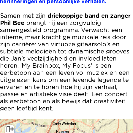
herinneringen en persoonlijke verhalen.
a
r
e
k
a
n
m
r
e
n
Samen met zijn
driekoppige band en zanger
,
a
m
r
,
Phil Bee
brengt hij een zorgvuldig
P
n
a
m
P
samengesteld programma. Verwacht een
h
,
n
a
h
intieme, maar krachtige muzikale reis door
i
P
,
n
i
zijn carrière: van virtuoze gitaarsolo’s en
l
h
P
,
l
subtiele melodieën tot dynamische grooves
B
i
h
P
B
die Jan’s veelzijdigheid en invloed laten
e
l
i
h
e
horen. ‘My Brainbox, My Focus’ is een
e
B
l
i
e
eerbetoon aan een leven vol muziek en een
e
B
l
uitgelezen kans om een levende legende te
e
e
B
ervaren en te horen hoe hij zijn verhaal,
e
e
passie en artistieke visie deelt. Een concert
e
als eerbetoon en als bewijs dat creativiteit
geen leeftijd kent.
+