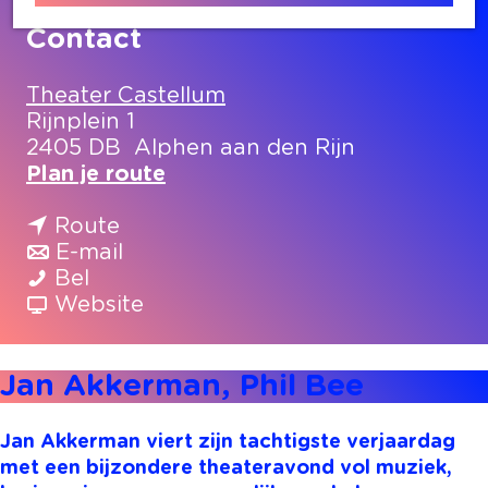
Contact
Theater Castellum
Rijnplein 1
2405 DB
Alphen aan den Rijn
n
Plan je route
a
n
a
Route
a
n
r
E-mail
J
a
a
J
Bel
a
r
a
v
a
Website
n
J
r
a
n
A
a
J
n
A
Jan Akkerman, Phil Bee
k
n
a
J
k
k
A
n
a
k
e
k
A
n
e
Jan Akkerman viert zijn tachtigste verjaardag
r
k
k
A
r
met een bijzondere theateravond vol muziek,
m
e
k
k
m