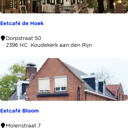
‘
8
7
Eetcafé de Hoek
E
Dorpstraat 50
e
2396 HC
Koudekerk aan den Rijn
t
c
a
f
é
d
e
H
o
Eetcafé Bloom
e
k
E
Molenstraat 7