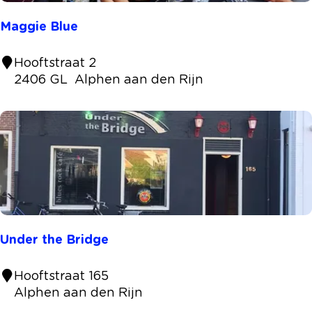
l
Maggie Blue
M
Hooftstraat 2
a
2406 GL
Alphen aan den Rijn
g
g
i
e
B
l
u
e
Under the Bridge
U
Hooftstraat 165
n
Alphen aan den Rijn
d