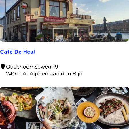
i
e
f
s
t
r
o
Café De Heul
D
A
C
Oudshoornseweg 19
A
a
2401 LA
Alphen aan den Rijn
N
f
é
D
e
H
e
u