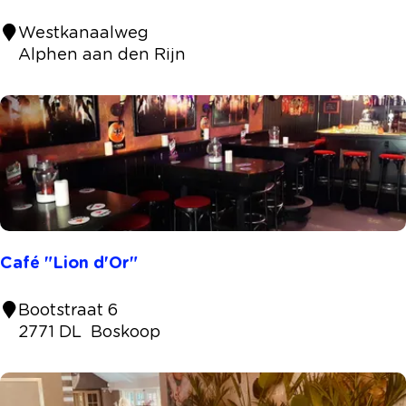
s
S
Westkanaalweg
e
u
Alphen aan den Rijn
t
n
e
s
n
e
&
t
d
B
r
e
i
a
n
c
k
h
e
Café "Lion d'Or"
b
n
a
C
Bootstraat 6
r
a
2771 DL
Boskoop
f
é
"