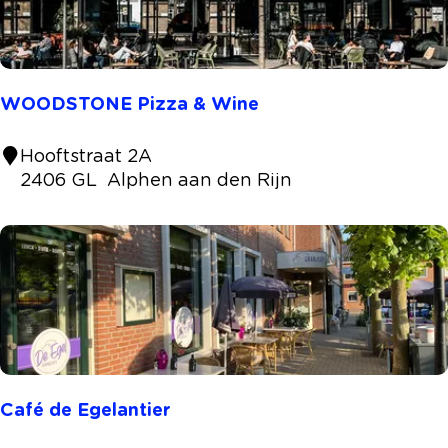
i
a
B
e
WOODSTONE Pizza & Wine
n
t
W
Hooftstraat 2A
h
O
2406 GL
Alphen aan den Rijn
u
O
i
D
s
S
C
T
a
O
f
N
é
E
P
i
Café de Egelantier
z
z