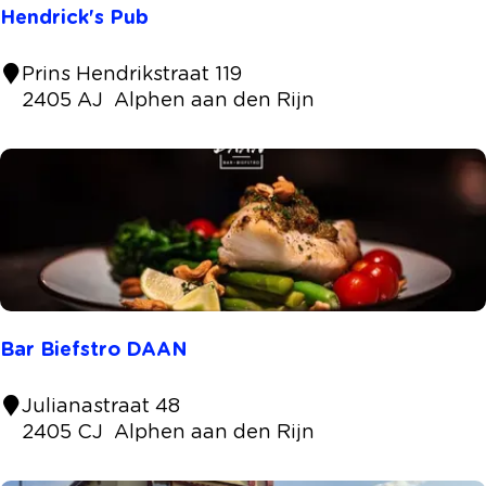
a
Hendrick's Pub
p
p
H
Prins Hendrikstraat 119
e
e
2405 AJ
Alphen aan den Rijn
r
n
i
d
j
r
i
c
k
'
s
P
Bar Biefstro DAAN
u
b
B
Julianastraat 48
a
2405 CJ
Alphen aan den Rijn
r
B