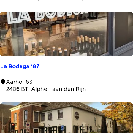
r
f
a
é
n
1
t
6
4
0
La Bodega ‘87
L
Aarhof 63
a
2406 BT
Alphen aan den Rijn
B
o
d
e
g
a