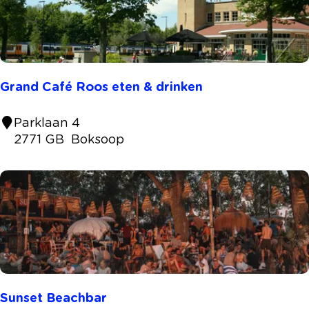
e
n
t
w
o
Grand Café Roos eten & drinken
u
d
G
Parklaan 4
r
2771 GB
Boksoop
a
n
d
C
a
f
é
R
o
Sunset Beachbar
o