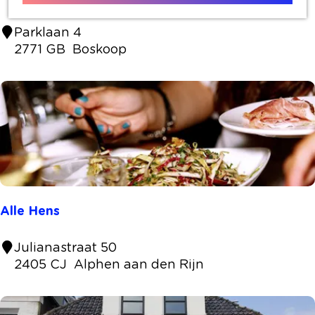
F
Parklaan 4
l
2771 GB
Boskoop
o
r
a
p
a
r
t
y
&
Alle Hens
e
v
A
Julianastraat 50
e
l
2405 CJ
Alphen aan den Rijn
n
l
t
e
/