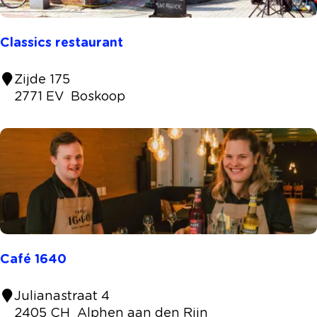
Classics restaurant
C
Zijde 175
l
2771 EV
Boskoop
a
s
s
i
c
s
r
e
s
Café 1640
t
a
C
Julianastraat 4
u
a
2405 CH
Alphen aan den Rijn