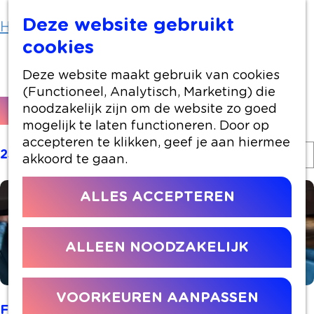
Deze website gebruikt
Home
Borrel
cookies
Borrel
Deze website maakt gebruik van cookies
(Functioneel, Analytisch, Marketing) die
W
S
noodzakelijk zijn om de website zo goed
FILTER
o
a
mogelijk te laten functioneren. Door op
r
accepteren te klikken, geef je aan hiermee
t
S
t
23 resultaten
akkoord te gaan.
o
z
e
r
e
o
ALLES ACCEPTEREN
t
r
e
e
o
e
k
p
ALLEEN NOODZAKELIJK
r
:
j
o
e
p
VOORKEUREN AANPASSEN
:
Flora party & event/ Roos eten & drinken