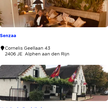
L
i
o
n
d
'
Senzaa
O
r
S
Cornelis Geellaan 43
"
e
2406 JE
Alphen aan den Rijn
n
z
a
a