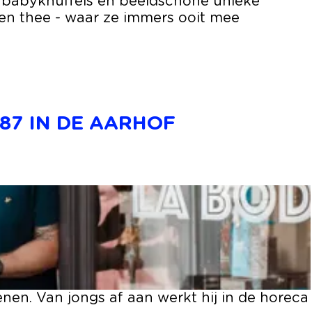
s, babyknuffels en beeldschone unieke
 en thee - waar ze immers ooit mee
87 IN DE AARHOF
en. Van jongs af aan werkt hij in de horeca