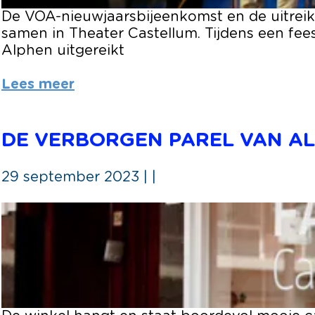
n
De VOA-nieuwjaarsbijeenkomst en de uitre
d
samen in Theater Castellum. Tijdens een fe
e
Alphen uitgereikt
w
i
Lees meer
n
n
a
DE VERBORGEN PAREL VAN A
a
r
29 september 2023
|
|
s
v
D
a
e
n
v
d
e
e
r
V
b
O
o