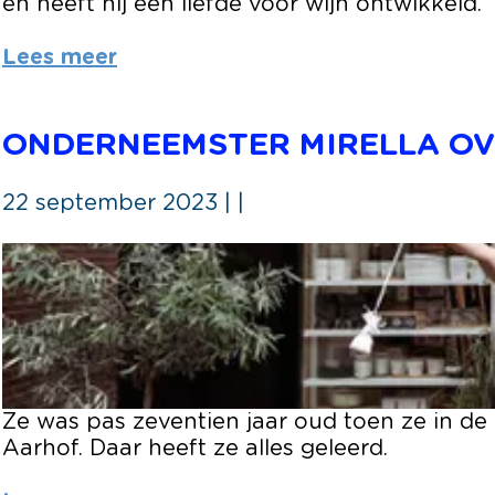
en heeft hij een liefde voor wijn ontwikkeld.
e
l
Lees meer
a
a
r
ONDERNEEMSTER MIRELLA OVE
D
e
22 september 2023
|
|
n
n
O
i
n
s
d
v
e
a
r
n
n
V
e
e
Ze was pas zeventien jaar oud toen ze in de
e
e
Aarhof. Daar heeft ze alles geleerd.
m
n
s