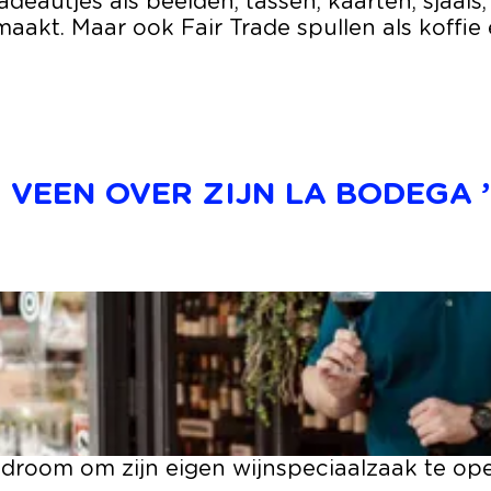
deautjes als beelden, tassen, kaarten, sjaal
aakt. Maar ook Fair Trade spullen als koffie
VEEN OVER ZIJN LA BODEGA ’
room om zijn eigen wijnspeciaalzaak te open