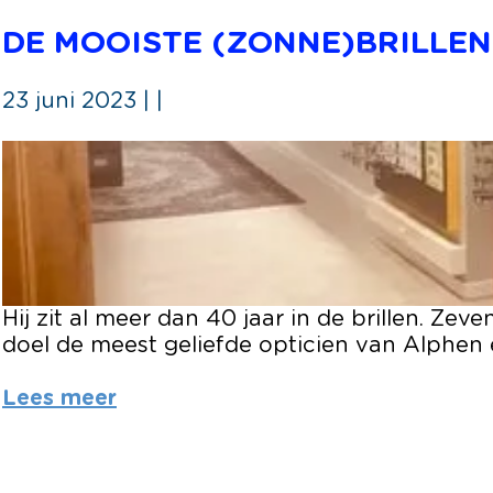
b
g
i
s
r
DE MOOISTE (ZONNE)BRILLEN
n
i
o
d
n
t
e
23 juni 2023
|
|
d
e
A
e
p
a
D
A
a
r
e
a
s
h
m
r
s
o
o
h
i
f
o
o
e
i
f
:
s
b
Hij zit al meer dan 40 jaar in de brillen. Ze
T
t
r
doel de meest geliefde opticien van Alphen
O
e
e
F
(
i
Lees meer
2
z
d
.
o
t
0
n
u